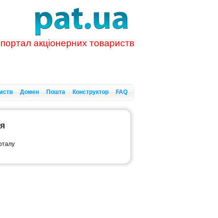
 портал акціонерних товариств
мств
Домен
Пошта
Конструктор
FAQ
ся
орталу