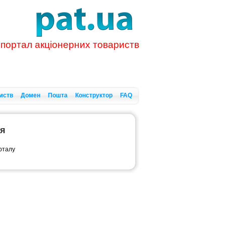
 портал акціонерних товариств
мств
Домен
Пошта
Конструктор
FAQ
ся
орталу