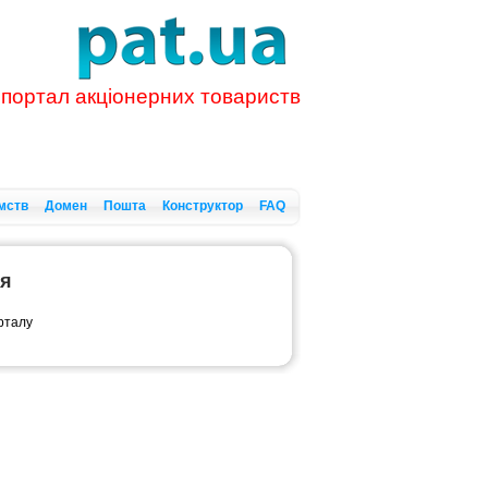
 портал акціонерних товариств
мств
Домен
Пошта
Конструктор
FAQ
ся
орталу