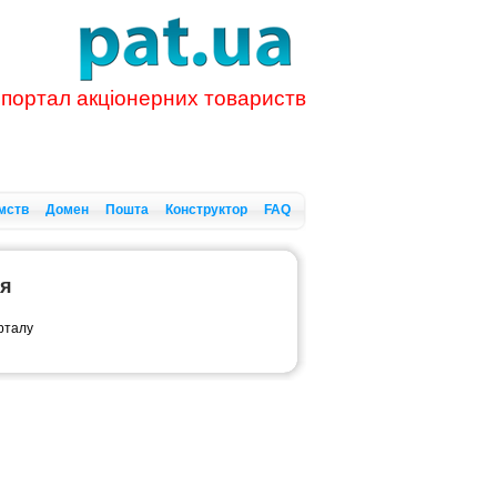
 портал акціонерних товариств
мств
Домен
Пошта
Конструктор
FAQ
ся
орталу