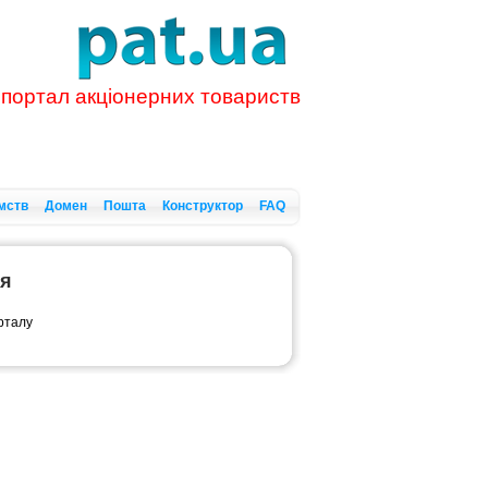
 портал акціонерних товариств
мств
Домен
Пошта
Конструктор
FAQ
ся
орталу