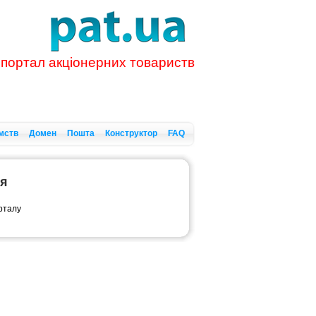
 портал акціонерних товариств
мств
Домен
Пошта
Конструктор
FAQ
ся
орталу