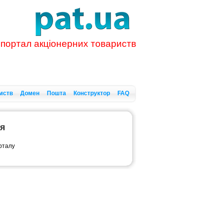
 портал акціонерних товариств
мств
Домен
Пошта
Конструктор
FAQ
ся
орталу